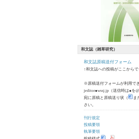
和文誌（雑草研究）
和文誌原稿送付フォーム
↑和文誌への投稿がここからで
※原稿送付フォームが利用で
jeditor●wssj.jp（送信時
宛に原稿と原稿送り状（
ま
さい。
刊行規定
投稿要領
執筆要領
投稿様式