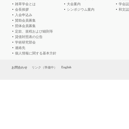
雑草学会とは
大会案内
学会誌
会長挨拶
シンポジウム案内
和文誌
入会申込み
賛助会員募集
団体会員募集
定款、規程および細則等
貸借対照表の公告
学術研究部会
連絡先
個人情報に関する基本方針
English
お問合わせ
リンク（準備中）