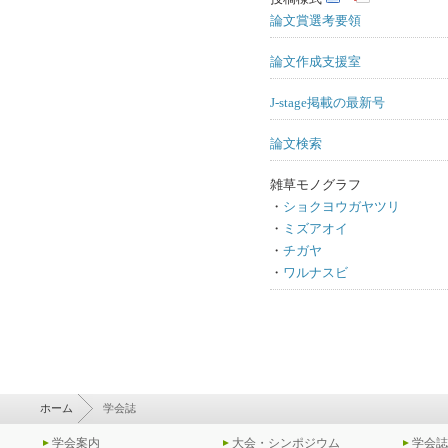
論文賞選考要領
論文作成支援室
J-stage掲載の最新号
論文検索
雑草モノグラフ
・
ショクヨウガヤツリ
・
ミズアオイ
・
チガヤ
・
ワルナスビ
ホーム
学会誌
学会案内
大会・シンポジウム
学会誌