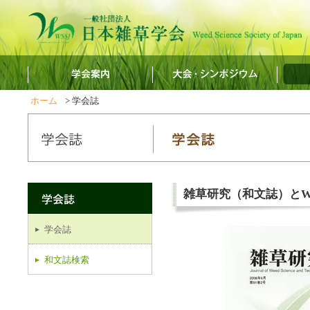
ホーム
> 学会誌
雑草研究（和文誌）とWeed B
学会誌
和文誌検索