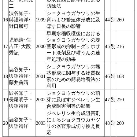
二
防除法
渋谷知子･
ショクヨウガヤツリの生
16
與語靖洋･
1999
育およぴ繁殖体形成に及
44
別
260
野口勝可
ぼす日長の影響
早期水稲収穫後における
児嶋清･住
ショクヨウガヤツリの塊
17
吉正･大段
2000
茎形成の抑制－グリホサ
45
別
216
秀記
ート液剤及び耕うんの連
年処理の効果
ショクヨウガヤツリの塊
澁谷知子･
茎形成に関与する物質探
與語靖洋･
別
18
2001
46
168
索のための簡易培養法の
藤井義晴
利用
澁谷知子・
ショクヨウガヤツリの萌
19
長尾明子・
2002
芽に及ぼすジベレリン生
47
別
250
與語靖洋
合成阻害剤等の影響
ジベレリン生合成阻害剤
澁谷知子・
によるショクヨウガヤツ
別
20
2003
48
260
與語靖洋
リの器官形成切り換え反
応