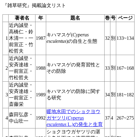
『雑草研究』掲載論文リスト
著者名
年
題名
巻
号
ページ
近内誠登・
高橋仁・鈴
キハマスゲ(
Cyperus
1
木清一・一
1987
32
別
133~134
esculentus
)の自生と生態
前宣正・竹
松哲夫
近内誠登・
安斉達雄・
キハマスゲの発育習性と
別
2
1988
33
167~168
一前宣正・
その防除
竹松哲夫
近内誠登・
安斉達雄・
キハマスゲの防除に関す
別
3
1989
34
181~182
一前宣正・
る研究
斎藤栄
暖地水田でのショクヨウ
森田弘彦・
4
1992
ガヤツリ(
Cyperus
37
4
267~275
中山壮一
esculentus
L.)の発生と生育
ショクヨウガヤツリの湛