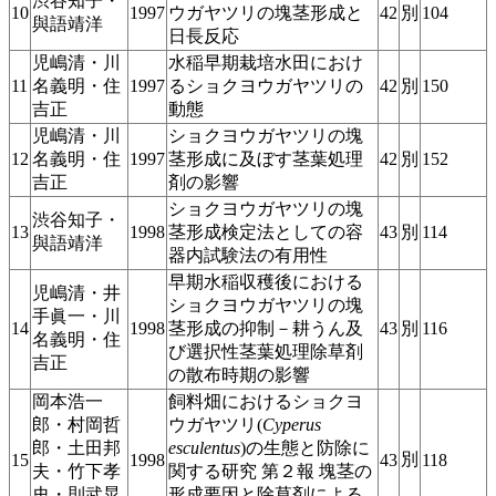
渋谷知子・
10
1997
ウガヤツリの塊茎形成と
42
別
104
與語靖洋
日長反応
児嶋清・川
水稲早期栽培水田におけ
11
名義明・住
1997
るショクヨウガヤツリの
42
別
150
吉正
動態
児嶋清・川
ショクヨウガヤツリの塊
12
名義明・住
1997
茎形成に及ぼす茎葉処理
42
別
152
吉正
剤の影響
ショクヨウガヤツリの塊
渋谷知子・
13
1998
茎形成検定法としての容
43
別
114
與語靖洋
器内試験法の有用性
早期水稲収穫後における
児嶋清・井
ショクヨウガヤツリの塊
手眞一・川
14
1998
茎形成の抑制－耕うん及
43
別
116
名義明・住
び選択性茎葉処理除草剤
吉正
の散布時期の影響
岡本浩一
飼料畑におけるショクヨ
郎・村岡哲
ウガヤツリ(
Cyperus
郎・土田邦
esculentus
)の生態と防除に
別
15
1998
43
118
夫・竹下孝
関する研究 第２報 塊茎の
史・則武晃
形成要因と除草剤による