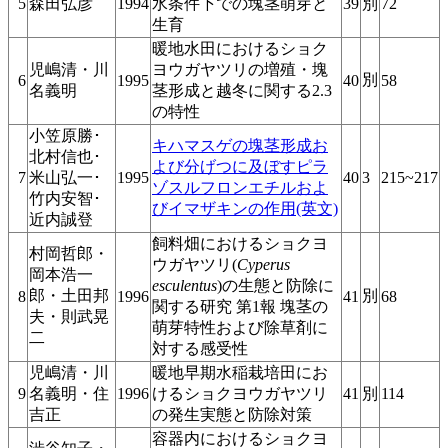
5
森田弘彦
1994
水条件下での塊茎萌芽と
39
別
72
生育
暖地水田におけるショク
児嶋清・川
ヨウガヤツリの増殖・塊
別
6
1995
40
58
名義明
茎形成と越冬に関する2.3
の特性
小笠原勝･
キハマスゲの塊茎形成お
北村信也･
よび分げつに及ぼすピラ
7
米山弘一･
1995
40
3
215~217
ゾスルフロンエチルおよ
竹内安智･
びイマザキンの作用(英文)
近内誠登
飼料畑におけるショクヨ
村岡哲郎・
ウガヤツリ(
Cyperus
岡本浩一
esculentus
)の生態と防除に
郎・土田邦
別
8
1996
41
68
関する研究 第1報 塊茎の
夫・則武晃
萌芽特性および除草剤に
二
対する感受性
児嶋清・川
暖地早期水稲栽培田にお
9
名義明・住
1996
けるショクヨウガヤツリ
41
別
114
吉正
の発生実態と防除対策
容器内におけるショクヨ