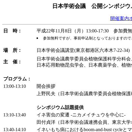
日本学術会議 公開シンポジウ
開催案内ポ
日 時：
平成22年11月8日（月）13:00-17:30 参
参加無料ですが、事前申込制となっておりますので
場 所：
日本学術会議講堂(東京都港区六本木7-22-34)
日本学術会議農学委員会植物保護科学分科会
主 催：
日本応用動物昆虫学会、日本農薬学会、植物
プログラム：
13:00-13:10
開会挨拶
上野民夫（日本学術会議農学委員会植物保護
シンポジウム話題提供
13:10-13:40
イネ害虫の変遷 -ニカメイチュウを中心に-
田付貞洋（日本学術会議連携会員、東京大学
13:40-14:10
イネいもち病におけるboom-and-bust cycl