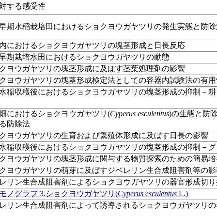
対する感受性
早期水稲栽培田におけるショクヨウガヤツリの発生実態と防除
内におけるショクヨウガヤツリの塊茎形成と日長反応
早期栽培水田におけるショクヨウガヤツリの動態
クヨウガヤツリの塊茎形成に及ぼす茎葉処理剤の影響
クヨウガヤツリの塊茎形成検定法としての容器内試験法の有用
水稲収穫後におけるショクヨウガヤツリの塊茎形成の抑制－耕
畑におけるショクヨウガヤツリ(
Cyperus esculentus
)の生態と防
る防除法
クヨウガヤツリの生育およぴ繁殖体形成に及ぼす日長の影響
水稲収穫後におけるショクヨウガヤツリの塊茎形成の抑制－グ
クヨウガヤツリの塊茎形成に関与する物質探索のための簡易培
クヨウガヤツリの萌芽に及ぼすジベレリン生合成阻害剤等の影
レリン生合成阻害剤によるショクヨウガヤツリの器官形成切り
モノグラフ 3.ショクヨウガヤツリ(
Cyperus esculentus
L.)
レリン生合成阻害剤によって誘導されるショクヨウガヤツリの