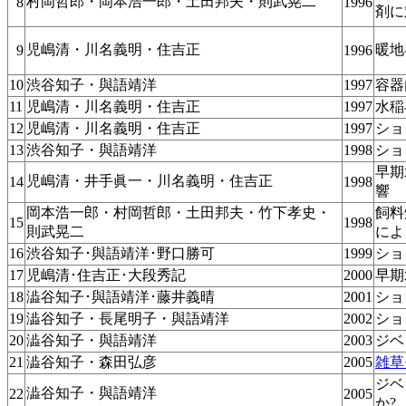
村岡哲郎・岡本浩一郎・土田邦夫・則武晃二
8
1996
剤に
児嶋清・川名義明・住吉正
暖地
9
1996
10
渋谷知子・與語靖洋
1997
容器
11
児嶋清・川名義明・住吉正
1997
水稲
12
児嶋清・川名義明・住吉正
1997
ショ
13
渋谷知子・與語靖洋
1998
ショ
早期
児嶋清・井手眞一・川名義明・住吉正
14
1998
響
岡本浩一郎・村岡哲郎・土田邦夫・竹下孝史・
飼料
15
1998
則武晃二
によ
16
渋谷知子･與語靖洋･野口勝可
1999
ショ
17
児嶋清･住吉正･大段秀記
2000
早期
18
澁谷知子･與語靖洋･藤井義晴
2001
ショ
19
澁谷知子・長尾明子・與語靖洋
2002
ショ
20
澁谷知子・與語靖洋
2003
ジベ
21
澁谷知子・森田弘彦
2005
雑草
ジベ
澁谷知子・與語靖洋
22
2005
か?