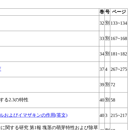
巻
号
ページ
別
32
133~134
別
33
167~168
別
34
181~182
育
37
4
267~275
別
39
72
る2.3の特性
別
40
58
およびイマザキンの作用(英文)
40
3
215~217
除に関する研究 第1報 塊茎の萌芽特性および除草