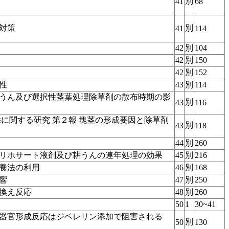
別
41
68
対策
別
41
114
42
別
104
42
別
150
42
別
152
性
43
別
114
うん及び選択性茎葉処理除草剤の散布時期の影
別
43
116
除に関する研究 第２報 塊茎の形成要因と除草剤
別
43
118
44
別
260
リホサート液剤及び耕うんの連年処理の効果
45
別
216
養法の利用
46
別
168
響
47
別
250
換え反応
48
別
260
50
1
30~41
器官形成反応はジベレリン添加で阻害される
別
50
130