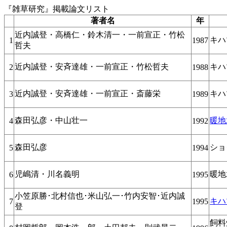
『雑草研究』掲載論文リス
著者名
年
近内誠登・高橋仁・鈴木清一・一前宣正・竹松
キハ
1
1987
哲夫
近内誠登・安斉達雄・一前宣正・竹松哲夫
キハ
2
1988
近内誠登・安斉達雄・一前宣正・斎藤栄
キハ
3
1989
森田弘彦・中山壮一
暖地
4
1992
森田弘彦
ショ
5
1994
児嶋清・川名義明
暖地
6
1995
小笠原勝･北村信也･米山弘一･竹内安智･近内誠
キハ
7
1995
登
飼料