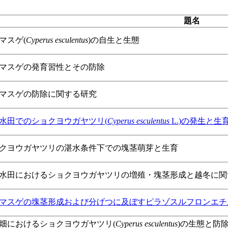
ト
題名
マスゲ(
Cyperus esculentus
)の自生と生態
マスゲの発育習性とその防除
マスゲの防除に関する研究
水田でのショクヨウガヤツリ(
Cyperus esculentus
L.)の発生と生
クヨウガヤツリの湛水条件下での塊茎萌芽と生育
水田におけるショクヨウガヤツリの増殖・塊茎形成と越冬に関す
マスゲの塊茎形成および分げつに及ぼすピラゾスルフロンエチル
畑におけるショクヨウガヤツリ(
Cyperus esculentus
)の生態と防